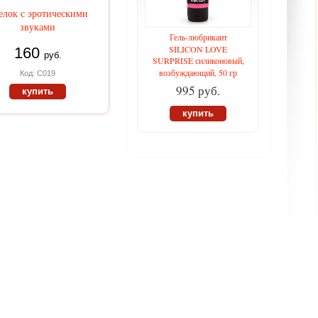
елок с эротическими
звуками
Гель-любрикант
SILICON LOVE
160
руб.
SURPRISE силиконовый,
возбуждающий, 50 гр
Код: С019
995 руб.
купить
купить