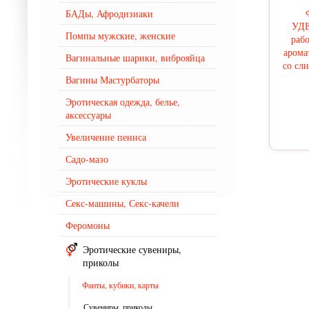
БАДы, Афродизиаки
УДЕ
Помпы мужские, женские
рабо
арома
Вагинальные шарики, виброяйца
со сли
Вагины Мастурбаторы
Эротическая одежда, белье,
аксессуары
Увеличение пениса
Садо-мазо
Эротические куклы
Секс-машины, Секс-качели
Феромоны
Эротические сувениры,
приколы
Фанты, кубики, карты
Сувениры, приколы