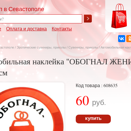
п в Севастополе
е
Оплата и доставка
Контакты
вастополе
/
Эротические сувениры, приколы
/
Сувениры, приколы
/ Автомобильная на
обильная наклейка "ОБОГНАЛ ЖЕНИ
см
Код товара : 608635
60
руб.
купить