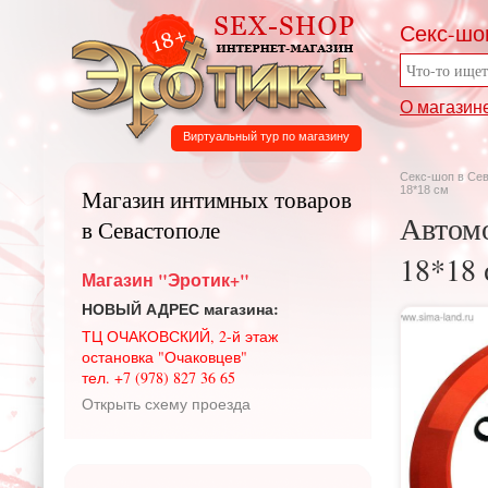
Секс-шо
О магазин
Виртуальный тур по магазину
Секс-шоп в Се
18*18 см
Магазин интимных товаров
Автом
в Севастополе
18*18 
Магазин "Эротик+"
НОВЫЙ АДРЕС магазина:
ТЦ ОЧАКОВСКИЙ, 2-й этаж
остановка "Очаковцев"
тел. +7 (978) 827 36 65
Открыть схему проезда