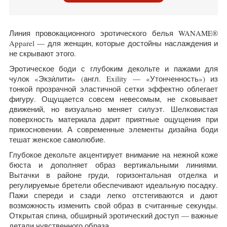
Линия провокационного эротического белья WANAME®
Apparel — для женщин, которые достойны наслаждения и
не скрывают этого.
Эротическое боди с глубоким декольте и пажами для
чулок «Экзи́лити» (англ. Exility — «Утонченность») из
тонкой прозрачной эластичной сетки эффектно облегает
фигуру. Ощущается совсем невесомым, не сковывает
движений, но визуально меняет силуэт. Шелковистая
поверхность материала дарит приятные ощущения при
прикосновении. А современные элементы дизайна боди
тешат женское самолюбие.
Глубокое декольте акцентирует внимание на нежной коже
бюста и дополняет образ вертикальными линиями.
Вытачки в районе груди, горизонтальная отделка и
регулируемые бретели обеспечивают идеальную посадку.
Пажи спереди и сзади легко отстегиваются и дают
возможность изменить свой образ в считанные секунды.
Открытая спина, обширный эротический доступ — важные
детали чувственного образа.