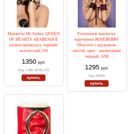
Манжеты Me Seduce QUEEN
Роскошные манжеты-
OF HEARTS ARABESQUE
наручники ROSEBERRY
полиэстер/металл, черный/
Obsessive с кружевом,
золотистый, OS
лентой, цвет - малиновый/
черный, S/M
1350
руб.
1295
руб.
Код: Cuffs-02-BL-OS
Код: 04008
купить
купить