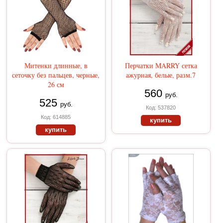
Митенки длинные, в
Перчатки MARRY сетка
сеточку без пальцев, черные,
ажурная, белые, разм.7
26 см
560
руб.
525
руб.
Код: 537820
Код: 614885
купить
купить