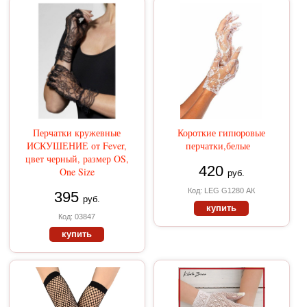
Перчатки кружевные
Короткие гипюровые
ИСКУШЕНИЕ от Fever,
перчатки,белые
цвет черный, размер OS,
420
One Size
руб.
Код: LEG G1280 АК
395
руб.
купить
Код: 03847
купить