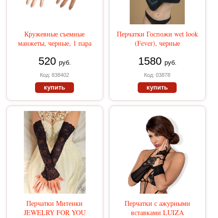
Кружевные съемные
Перчатки Госпожи wet look
манжеты, черные, 1 пара
(Fever), черные
520
1580
руб.
руб.
Код: 838402
Код: 03878
купить
купить
Перчатки Митенки
Перчатки с ажурными
JEWELRY FOR YOU
вставками LUIZA