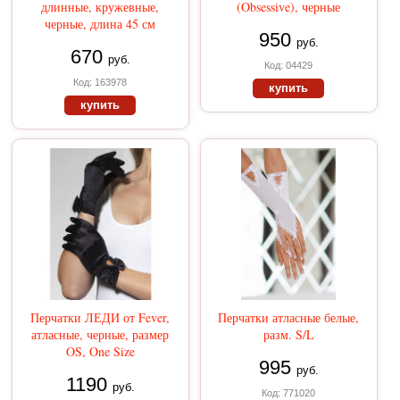
длинные, кружевные,
(Obsessive), черные
черные, длина 45 см
950
руб.
670
руб.
Код: 04429
Код: 163978
купить
купить
Перчатки ЛЕДИ от Fever,
Перчатки атласные белые,
атласные, черные, размер
разм. S/L
OS, One Size
995
руб.
1190
руб.
Код: 771020