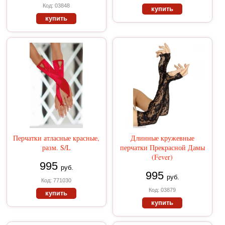
Код: 03848
купить
купить
Перчатки атласные красные,
Длинные кружевные
разм. S/L
перчатки Прекрасной Дамы
(Fever)
995
руб.
995
руб.
Код: 771030
Код: 03879
купить
купить