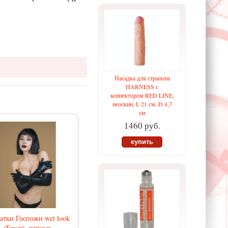
Насадка для страпона
HARNESS с
коннектором RED LINE,
неоскин, L 21 см, D 4,7
см
1460 руб.
купить
атки Госпожи wet look
(Fever), черные