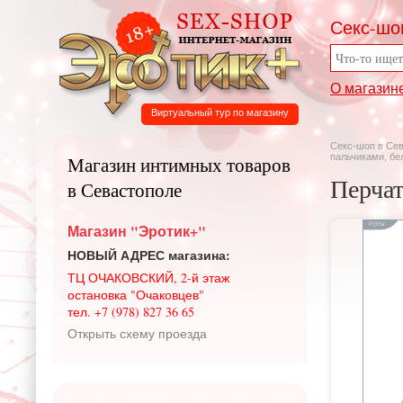
Секс-шо
О магазин
Виртуальный тур по магазину
Секс-шоп в Се
пальчиками, бе
Магазин интимных товаров
Перчат
в Севастополе
Магазин "Эротик+"
НОВЫЙ АДРЕС магазина:
ТЦ ОЧАКОВСКИЙ, 2-й этаж
остановка "Очаковцев"
тел. +7 (978) 827 36 65
Открыть схему проезда