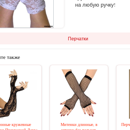
на любую ручку!
Перчатки
те также
инные кружевные
Митенки длинные, в
Перч
тки Прекрасной Дамы
сеточку без пальцев,