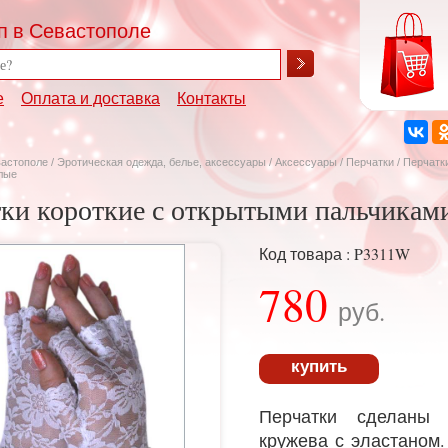
п в Севастополе
е
Оплата и доставка
Контакты
вастополе
/
Эротическая одежда, белье, аксессуары
/
Аксессуары
/
Перчатки
/ Перчатк
лые
ки короткие с открытыми пальчиками
Код товара : P3311W
780
руб.
купить
Перчатки сделаны 
кружева с эластаном