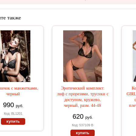
те также
ничок с манжетками,
Эротический комплект:
К
черный
лиф с прорезями, трусики с
GIRL
доступом, кружево,
990
черный, разм. 44-48
пле
руб.
Код: BL1201
620
руб.
купить
Код: 537109 В
купить