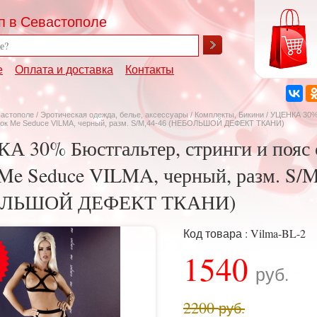
п в Севастополе
е
Оплата и доставка
Контакты
вастополе
/
Эротическая одежда, белье, аксессуары
/
Комплекты, Бикини
/ УЦЕНКА 30% 
лок Me Seduce VILMA, черный, разм. S/M,44-46 (НЕБОЛЬШОЙ ДЕФЕКТ ТКАНИ)
 30% Бюстгальтер, стринги и пояс 
Me Seduce VILMA, черный, разм. S/M
ОЛЬШОЙ ДЕФЕКТ ТКАНИ)
Код товара : Vilma-BL-2
1540
руб.
2200
руб.