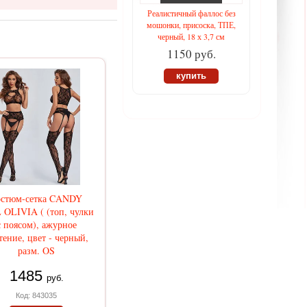
Реалистичный фаллос без
мошонки, присоска, ТПЕ,
черный, 18 х 3,7 см
1150 руб.
купить
остюм-сетка CANDY
 OLIVIA ( (топ, чулки
с поясом), ажурное
тение, цвет - черный,
разм. OS
1485
руб.
Код: 843035