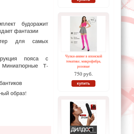
мплект будоражит
ждает фантазии
ьтер для самых
Чулки-аниме в японской
трукция пояса с
тематике, микрофибра,
 Миниатюрные Т-
розовые
750 руб.
бантиков
купить
ный образ!