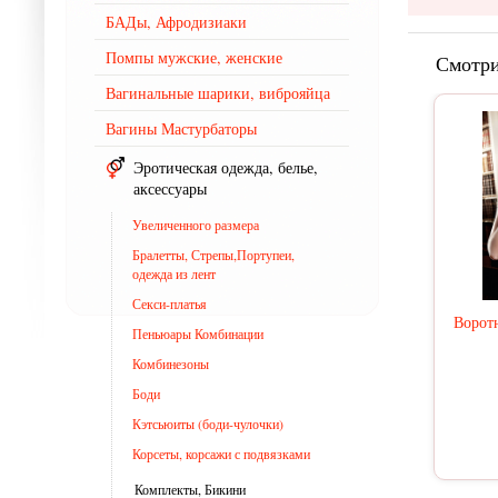
БАДы, Афродизиаки
Помпы мужские, женские
Смотри
Вагинальные шарики, виброяйца
Вагины Мастурбаторы
Эротическая одежда, белье,
аксессуары
Увеличенного размера
Бралетты, Стрепы,Портупеи,
одежда из лент
Секси-платья
Ворот
Пеньюары Комбинации
Комбинезоны
Боди
Кэтсьюиты (боди-чулочки)
Корсеты, корсажи с подвязками
Комплекты, Бикини