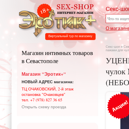
Секс-шо
О магазин
Виртуальный тур по магазину
Секс-шоп в Се
пажами для чу
Магазин интимных товаров
УЦЕНКА
в Севастополе
чулок 
Магазин "Эротик+"
(НЕБ
НОВЫЙ АДРЕС магазина:
ТЦ ОЧАКОВСКИЙ, 2-й этаж
остановка "Очаковцев"
тел. +7 (978) 827 36 65
Открыть схему проезда