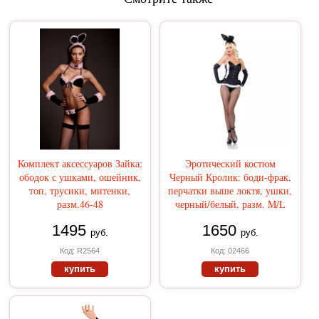
Комплект аксессуаров Зайка:
Эротический костюм
ободок с ушками, ошейник,
Черный Кролик: боди-фрак,
топ, трусики, митенки,
перчатки выше локтя, ушки,
разм.46-48
черный/белый, разм. M/L
1495
1650
руб.
руб.
Код: R2564
Код: 02466
купить
купить