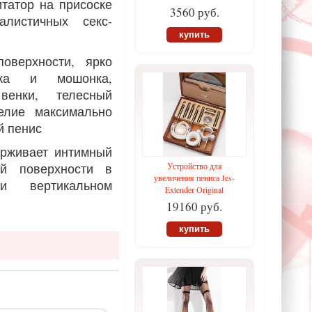
татор на присоске
3560 руб.
листичных секс-
купить
поверхности, ярко
вка и мошонка,
венки, телесный
елие максимально
й пенис
ерживает интимный
ой поверхности в
Устройство для
увеличения пениса Jes-
ли вертикальном
Extender Original
19160 руб.
купить