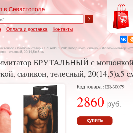
п в Севастополе
е
Оплата и доставка
Контакты
вастополе
/
Фаллоимитаторы
/
РЕАЛИСТИКИ Кибер-кожа, силикон
/ Фаллоимитатор БР
кон, телесный, 20(14,5)х5 см
имитатор БРУТАЛЬНЫЙ с мошонкой,
кой, силикон, телесный, 20(14,5)х5 с
Код товара : ER-30079
2860
руб.
купить