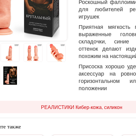
Роскошный фаллоими
для любителей реа
игрушек
Приятная мягкость 
выраженные голо
складочки, синие 
оттенок делают изд
похожим на настоящи
Присоска хорошо уд
аксессуар на ровн
горизонтальном и
положении
РЕАЛИСТИКИ Кибер-кожа, силикон
те также