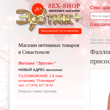
Секс-шо
О магазин
Виртуальный тур по магазину
Секс-шоп в Се
присоской, сили
Магазин интимных товаров
Фалло
в Севастополе
присос
Магазин "Эротик+"
НОВЫЙ АДРЕС магазина:
ТЦ ОЧАКОВСКИЙ, 2-й этаж
остановка "Очаковцев"
тел. +7 (978) 827 36 65
Открыть схему проезда