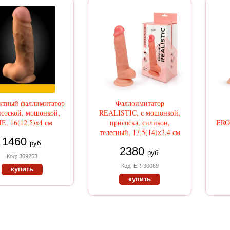
ктный фаллимитатор
Фаллоимитатор
исоской, мошонкой,
REALISTIC, с мошонкой,
Е, 16(12,5)х4 см
присоска, силикон,
ERO
телесный, 17,5(14)х3,4 см
1460
руб.
2380
руб.
Код: 369253
Код: ER-30069
купить
купить