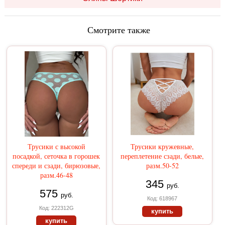
Смотрите также
Трусики с высокой
Трусики кружевные,
посадкой, сеточка в горошек
переплетение сзади, белые,
спереди и сзади, бирюзовые,
разм.50-52
разм.46-48
345
руб.
575
руб.
Код: 618967
Код: 222312G
купить
купить