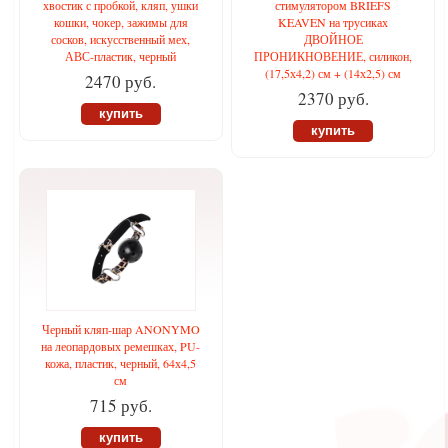
хвостик с пробкой, кляп, ушки
стимулятором BRIEFS
кошки, чокер, зажимы для
KEAVEN на трусиках
сосков, искусственный мех,
ДВОЙНОЕ
АВС-пластик, черный
ПРОНИКНОВЕНИЕ, силикон,
(17,5х4,2) см + (14х2,5) см
2470 руб.
2370 руб.
купить
купить
Черный кляп-шар ANONYMO
на леопардовых ремешках, PU-
кожа, пластик, черный, 64х4,5
см
715 руб.
купить