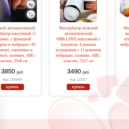
кой автоматический
Мастурбатор мужской
Ма
рбатор вакуумный (3
автоматический
в
има), с функцией
GIRLLOVE вакуумный с
от
рева и вибрации (10
нагревом, 4 режима
вибр
имов), наушники в
всасывания + 11 режимов
екте, силикон, АВС-
вибрации, силикон, АВС-
ластик, 25х8 см
пластик, 22х7 см
3850
3490
руб.
руб.
Код: 1320658
Код: 123117
купить
купить