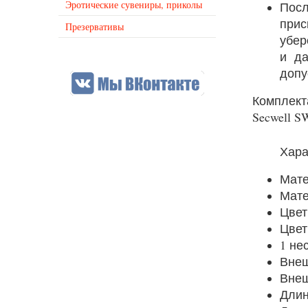
Эротические сувениры, приколы
Пос
при
Презервативы
убер
и да
допу
Комплект
Secwell S
Хара
Мате
Мате
Цвет
Цвет
1 не
Внеш
Внеш
Длин