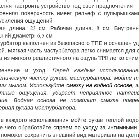
оляя настроить устройство под свои предпочтения
ренняя поверхность имеет рельеф с пупырышкам
усиления ощущений
я длина: 23 см. Рабочая длина: 8 см. Внутренн
ний диаметр: 6,5 см
урбатор выполнен из безопасного ТПЕ и оснащен у
ой. Мягкая часть мастурбатора легко снимается для о
в из мягкого реалистичного на ощупь TPE легко сним
менение и уход.
Перед каждым использовани
еническую чистку рукава мастурбатора, мойте т
им мылом. Используйте
смазку на водной основе
, 
ятные ощущения, убирает неприятное натяги
ние. Водная основа не позволит смазке повр
риал рукава мастурбатора.
е каждого использования мойте рукав теплой водо
е чего обработайте
спреем по уходу за интимными
 поможет сохранить внешний вид материала на долг