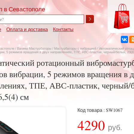
п в Севастополе
е
Оплата и доставка
Контакты
вастополе
/
Вагины Мастурбаторы
/
Мастурбаторы с вибрацией
/ Автоматический ротац
ии, 5 режимов вращения в двух направлениях, ТПЕ, АВС-пластик, черный/белый, 23(8)
тический ротационный вибромастурб
в вибрации, 5 режимов вращения в 
лениях, ТПЕ, АВС-пластик, черный/
6,5(4) см
Код товара : SW1067
4290
руб.