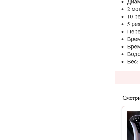
Диам
2 мо
10 р
5 ре
Пере
Врем
Врем
Водо
Вес: 
Смотри