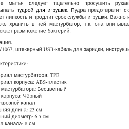
ле мытья следует тщательно просушить рукав
сыпать
пудрой для игрушек
.
Пудра предотвратит ск
ет липкость и продлит срок службы игрушки. Важно 
же хранить в ней мастурбатор, т.к. она впитыва
скает размножение бактерий.
ация:
W1067, штекерный USB-кабель для зарядки, инструкц
ктеристики:
риал мастурбатора: TPE
риал корпуса: ABS-пластик
 мастурбатора: Бесцветный
 корпуса: Чёрный
сквозной канал
няя длина: 23 см
ний диаметр: 6.5 см
а канала: 8 см