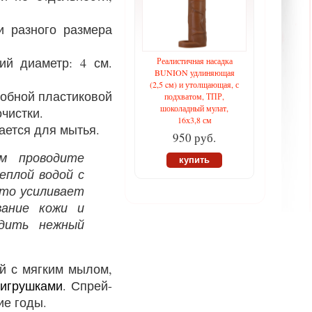
и разного размера
ий диаметр: 4 см.
Реалистичная насадка
BUNION удлиняющая
(2,5 cм) и утолщающая, с
добной пластиковой
подхватом, ТПР,
шоколадный мулат,
чистки.
16х3,8 см
ается для мытья.
950 руб.
ем проводите
купить
еплой водой с
это усиливает
вание кожи и
едить нежный
й с мягким мылом,
 игрушками
. Спрей-
ие годы.