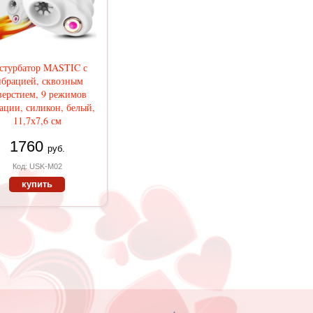
стурбатор MASTIC с
ибрацией, сквозным
верстием, 9 режимов
ации, силикон, белый,
11,7х7,6 см
1760
руб.
Код: USK-M02
купить