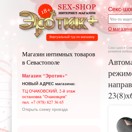
Секс-шо
О магазин
Виртуальный тур по магазину
Секс-шоп в Се
режимов вибрац
Магазин интимных товаров
Автома
в Севастополе
режимо
Магазин "Эротик+"
направ
НОВЫЙ АДРЕС магазина:
ТЦ ОЧАКОВСКИЙ, 2-й этаж
23(8)х
остановка "Очаковцев"
тел. +7 (978) 827 36 65
Открыть схему проезда