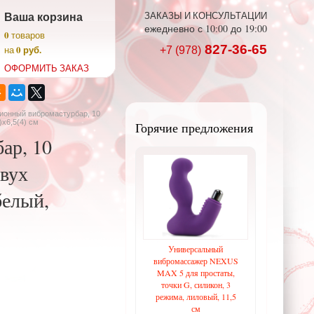
Ваша корзина
ЗАКАЗЫ И КОНСУЛЬТАЦИИ
ежедневно с 10:00 до 19:00
0
товаров
827-36-65
0 руб.
на
+7 (978)
ОФОРМИТЬ ЗАКАЗ
ионный вибромастурбар, 10
х6,5(4) см
Горячие предложения
ар, 10
двух
белый,
Универсальный
вибромассажер NEXUS
MAX 5 для простаты,
точки G, силикон, 3
режима, лиловый, 11,5
см