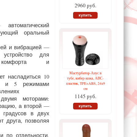
2960 руб.
купить
 автоматический
ирующий оральный
ией и вибрацией —
 устройство для
о комфорта и
Мастурбатор-Анус в
ет насладиться 10
тубе, кибер-кожа, АВС-
и и 5 режимами
пластик, TPE+ABS, 24х9
см
влениях
1145 руб.
двумя моторами:
брацию, а второй —
купить
 градусов в двух
т друга, позволяя
и по отдельности,