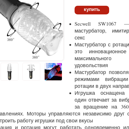
купить
Secwell SW1067 —
мастурбатор, имит
секс
Мастурбатор с ротац
это инновационное
максимальног
удовольствия
Мастурбатор позволя
режимами вибраци
ротации в двух напра
Игрушка оснащена 
один отвечает за ви
за вращение на 360
авлениях. Моторы управляются независимо друг о
троить работу игрушки под свои вкусы
ация и ротация могут работать одновременно ил