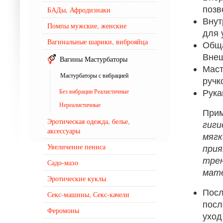
позв
БАДы, Афродизиаки
Внут
Помпы мужские, женские
для 
Вагинальные шарики, виброяйца
Обща
Внеш
Вагины Мастурбаторы
Маст
Мастурбаторы с вибрацией
ручк
Рука
Без вибрации Реалистичные
Нереалистичные
При
Эротическая одежда, белье,
гиги
аксессуары
мягк
Увеличение пениса
при
тре
Садо-мазо
мате
Эротические куклы
Посл
Секс-машины, Секс-качели
посл
Феромоны
уход