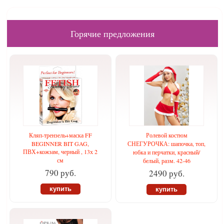
Горячие предложения
Кляп-трензель+маска FF
Ролевой костюм
BEGINNER BIT GAG,
СНЕГУРОЧКА: шапочка, топ,
ПВХ+кожзам, черный , 13х 2
юбка и перчатки, красный/
см
белый, разм. 42-46
790 руб.
2490 руб.
купить
купить