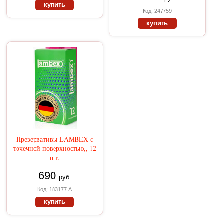
купить
Код: 247759
купить
Презервативы LAMBEX с
точечной поверхностью,, 12
шт.
690
руб.
Код: 183177 А
купить