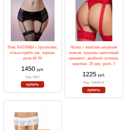
Пояс БАГАМЫ с трусиками,
Чулки с вшитым ажурным
сетка+стрейч-лак, черные,
поясом, кружево цветочный
разм.48-50
орнамент, двойной силикон,
красные, 20 ден, разм. 3
1450
руб.
1225
руб.
Код: 7013
Код: 734556 R
купить
купить