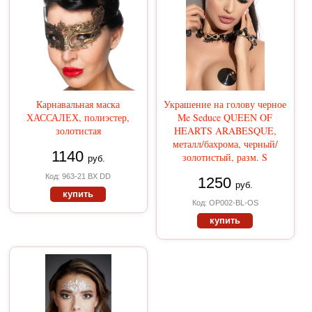
Карнавальная маска
Украшение на голову черное
ХАССАЛЕХ, полиэстер,
Me Seduce QUEEN OF
золотистая
HEARTS ARABESQUE,
металл/бахрома, черный/
1140
золотистый, разм. S
руб.
Код: 963-21 BX DD
1250
руб.
купить
Код: OP002-BL-OS
купить