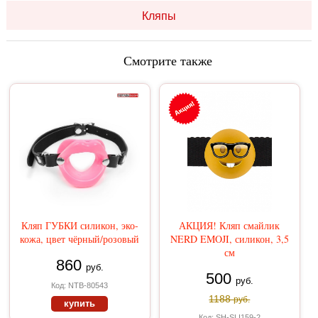
Кляпы
Смотрите также
Кляп ГУБКИ силикон, эко-
АКЦИЯ! Кляп смайлик
кожа, цвет чёрный/розовый
NERD EMOJI, силикон, 3,5
см
860
руб.
500
руб.
Код: NTB-80543
1188
руб.
купить
Код: SH-SLI159-2