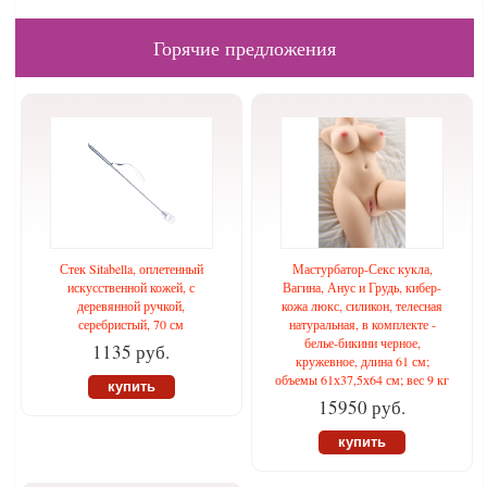
Горячие предложения
Стек Sitabella, оплетенный
Мастурбатор-Секс кукла,
искусственной кожей, с
Вагина, Анус и Грудь, кибер-
деревянной ручкой,
кожа люкс, силикон, телесная
серебристый, 70 см
натуральная, в комплекте -
белье-бикини черное,
1135 руб.
кружевное, длина 61 см;
объемы 61х37,5х64 см; вес 9 кг
купить
15950 руб.
купить