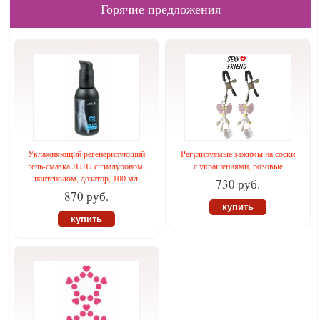
Горячие предложения
Увлажняющий регенерирующий
Регулируемые зажимы на соски
гель-смазка JUJU с гиалуроном,
с украшениями, розовые
пантенолом, дозатор, 100 мл
730 руб.
870 руб.
купить
купить