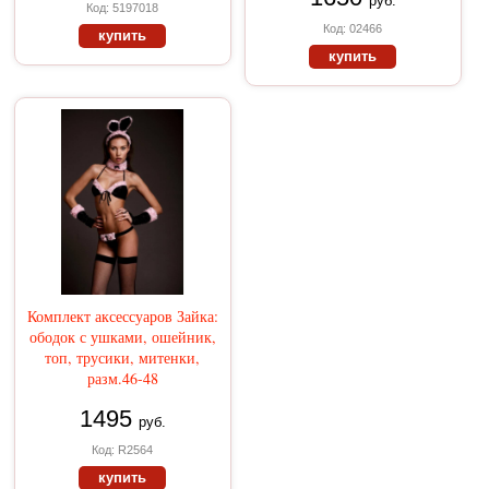
руб.
Код: 5197018
Код: 02466
купить
купить
Комплект аксессуаров Зайка:
ободок с ушками, ошейник,
топ, трусики, митенки,
разм.46-48
1495
руб.
Код: R2564
купить