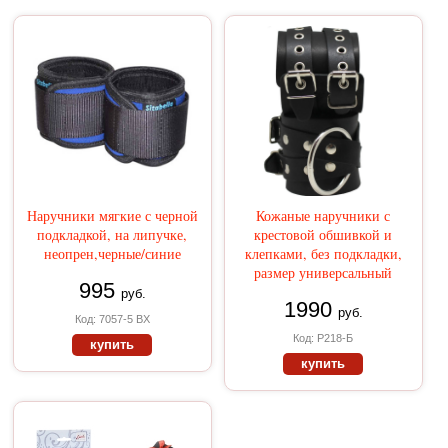
Наручники мягкие с черной
Кожаные наручники с
подкладкой, на липучке,
крестовой обшивкой и
неопрен,черные/синие
клепками, без подкладки,
размер универсальный
995
руб.
1990
руб.
Код: 7057-5 BX
Код: Р218-Б
купить
купить