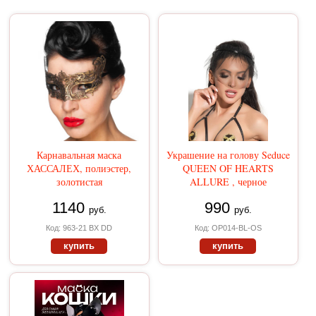
Карнавальная маска
Украшение на голову Seduce
ХАССАЛЕХ, полиэстер,
QUEEN OF HEARTS
золотистая
ALLURE , черное
1140
990
руб.
руб.
Код: 963-21 BX DD
Код: OP014-BL-OS
купить
купить