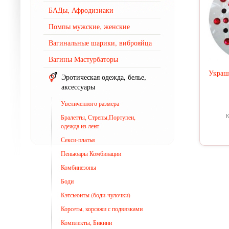
БАДы, Афродизиаки
Помпы мужские, женские
Вагинальные шарики, виброяйца
Вагины Мастурбаторы
Украше
Эротическая одежда, белье,
аксессуары
Увеличенного размера
Бралетты, Стрепы,Портупеи,
К
одежда из лент
Секси-платья
Пеньюары Комбинации
Комбинезоны
Боди
Кэтсьюиты (боди-чулочки)
Корсеты, корсажи с подвязками
Комплекты, Бикини