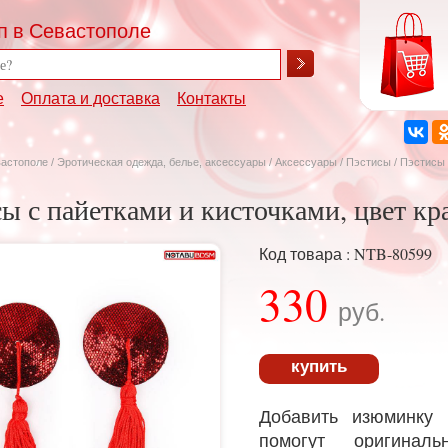
п в Севастополе
е
Оплата и доставка
Контакты
вастополе
/
Эротическая одежда, белье, аксессуары
/
Аксессуары
/
Пэстисы
/ Пэстисы 
ы с пайетками и кисточками, цвет к
Код товара : NTB-80599
330
руб.
купить
Добавить изюминку
помогут оригинал