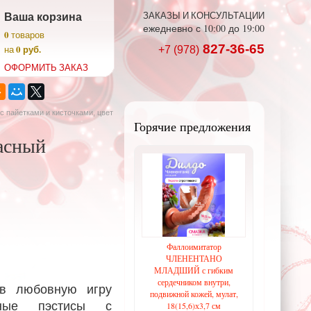
Ваша корзина
ЗАКАЗЫ И КОНСУЛЬТАЦИИ
ежедневно с 10:00 до 19:00
0
товаров
827-36-65
0 руб.
на
+7 (978)
ОФОРМИТЬ ЗАКАЗ
с пайетками и кисточками, цвет
Горячие предложения
расный
Фаллоимитатор
ЧЛЕНЕНТАНО
МЛАДШИЙ с гибким
сердечником внутри,
 в любовную игру
подвижной кожей, мулат,
ьные пэстисы с
18(15,6)х3,7 см