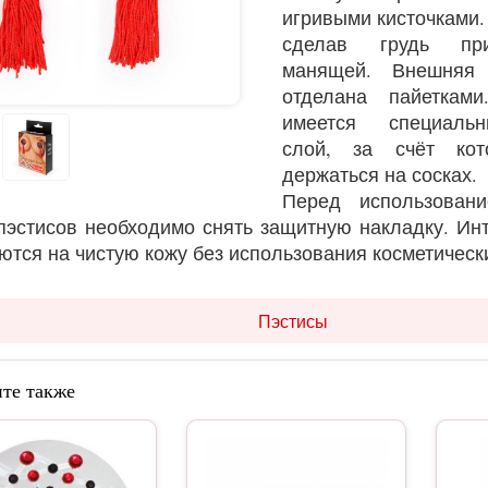
игривыми кисточками. 
сделав грудь при
манящей. Внешняя 
отделана пайеткам
имеется специаль
слой, за счёт кот
держаться на сосках.
Перед использован
пэстисов необходимо снять защитную накладку. Ин
ются на чистую кожу без использования косметическ
Пэстисы
те также