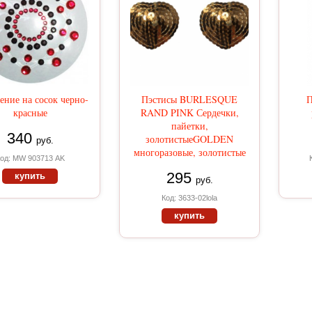
ние на сосок черно-
Пэстисы BURLESQUE
П
красные
RAND PINK Сердечки,
пайетки,
340
золотистыеGOLDEN
руб.
многоразовые, золотистые
од: MW 903713 АK
295
купить
руб.
Код: 3633-02lola
купить