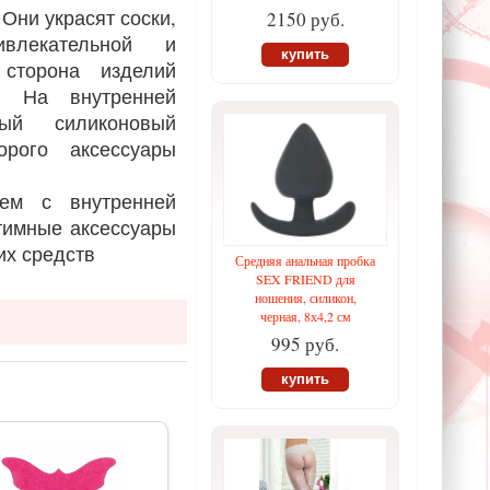
Они украсят соски,
2150 руб.
влекательной и
купить
сторона изделий
и. На внутренней
ный силиконовый
орого аксессуары
ием с внутренней
тимные аксессуары
их средств
Средняя анальная пробка
SEX FRIEND для
ношения, силикон,
черная, 8х4,2 см
995 руб.
купить