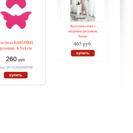
Колготки-сетка с
ажурным рисунком,
белые
эстисы БАБОЧКИ,
465 руб.
розовые, 8,5х4 см
купить
260
руб.
Код: SH-OUNS006PNK
купить