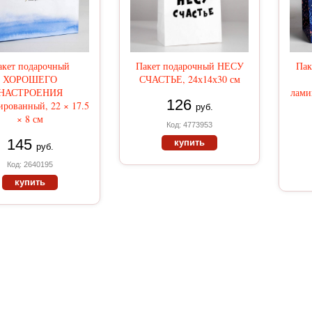
акет подарочный
Пакет подарочный НЕСУ
Пак
ХОРОШЕГО
СЧАСТЬЕ, 24х14х30 см
НАСТРОЕНИЯ
лами
126
рованный, 22 × 17.5
руб.
× 8 см
Код: 4773953
145
купить
руб.
Код: 2640195
купить