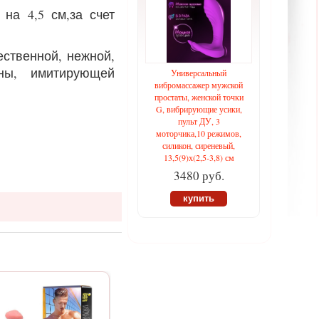
на 4,5 см,за счет
ественной, нежной,
ины, имитирующей
Универсальный
вибромассажер мужской
простаты, женской точки
G, вибрирующие усики,
пульт ДУ, 3
моторчика,10 режимов,
силикон, сиреневый,
13,5(9)х(2,5-3,8) см
3480 руб.
купить