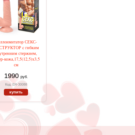
ллоимитатор СЕКС-
СТРУКТОР c гибким
утренним стержнем,
р-кожа,17,5(12,5)х3,5
см
1990
руб.
Код: ER-30088
купить