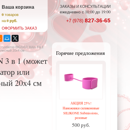
Ваша корзина
ЗАКАЗЫ И КОНСУЛЬТАЦИИ
ежедневно с 10:00 до 19:00
0
товаров
827-36-65
0 руб.
на
+7 (978)
ОФОРМИТЬ ЗАКАЗ
стурбатор BIGGER MAN 3 в 1
телесный 20х4 см
Горячие предложения
3 в 1 (может
атор или
сный 20х4 см
АКЦИЯ 25%!
Наножники силиконовые
SILIKONE Submissions,
розовые
500 руб.