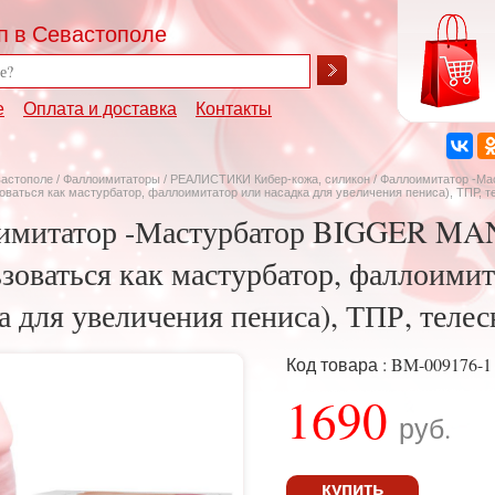
п в Севастополе
е
Оплата и доставка
Контакты
вастополе
/
Фаллоимитаторы
/
РЕАЛИСТИКИ Кибер-кожа, силикон
/ Фаллоимитатор -Ма
оваться как мастурбатор, фаллоимитатор или насадка для увеличения пениса), ТПР, 
имитатор -Мастурбатор BIGGER MAN 
зоваться как мастурбатор, фаллоимит
а для увеличения пениса), ТПР, теле
Код товара : BM-009176-1
1690
руб.
купить