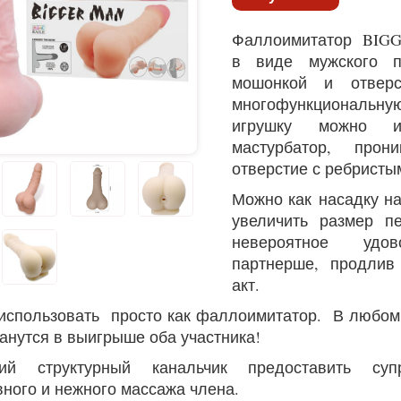
Фаллоимитатор BIG
в виде мужского п
мошонкой и отверс
многофункционал
игрушку можно ис
мастурбатор, прон
отверстие с ребристы
Можно как насадку на
увеличить размер п
невероятное удов
партнерше, продлив
акт.
использовать просто как фаллоимитатор. В любом
нутся в выигрыше оба участника!
ний структурный канальчик предоставить суп
ного и нежного массажа члена.