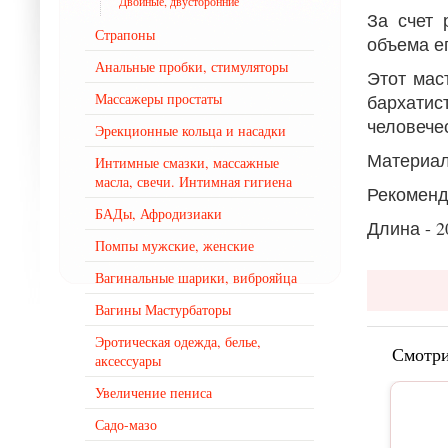
Двойные, двусторонние
За счет 
Страпоны
объема е
Анальные пробки, стимуляторы
Этот мас
Массажеры простаты
бархати
человече
Эрекционные кольца и насадки
Материал
Интимные смазки, массажные
масла, свечи. Интимная гигиена
Рекоменд
БАДы, Афродизиаки
Длина - 2
Помпы мужские, женские
Вагинальные шарики, виброяйца
Вагины Мастурбаторы
Эротическая одежда, белье,
Смотри
аксессуары
Увеличение пениса
Садо-мазо