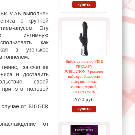
купить
GER MAN выполнен
ениса с крупной
тием-анусом. Эту
ьную интимную
пользовать как
икая в узенькое
м тоннелем.
Вибратор-Ротатор VIBE
 пенис, за счет ее
THERAPY
JUBILATION, 7 режимов
ениса и доставить
вибрации, 3 скорости
ольствие своей
вращения ствола,
силикон, черный,
 при это половой
23(17)х3 см см
2650 руб.
 случае от BIGGER
купить
рнаслаждение от