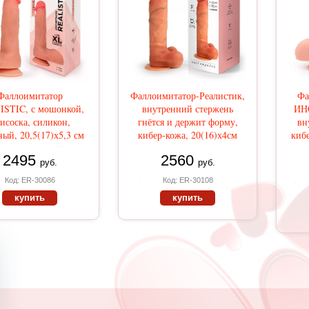
Фаллоимитатор
Фаллоимитатор-Реалистик,
Фа
STIC, с мошонкой,
внутренний стержень
ИН
исоска, силикон,
гнётся и держит форму,
вн
ный, 20,5(17)х5,3 см
кибер-кожа, 20(16)х4см
кибе
2495
2560
руб.
руб.
Код: ER-30086
Код: ER-30108
купить
купить