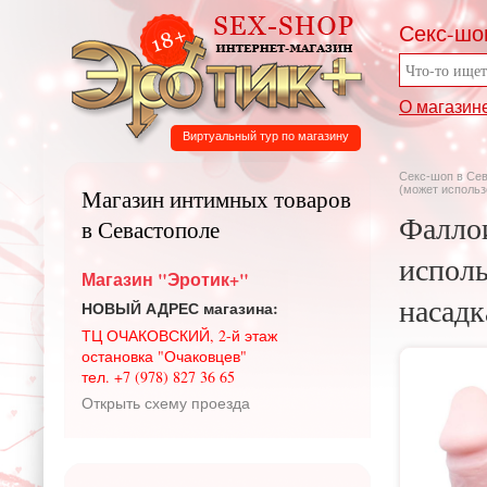
Секс-шо
О магазин
Виртуальный тур по магазину
Секс-шоп в Се
(может использ
Магазин интимных товаров
Фалло
в Севастополе
исполь
Магазин "Эротик+"
насадк
НОВЫЙ АДРЕС магазина:
ТЦ ОЧАКОВСКИЙ, 2-й этаж
остановка "Очаковцев"
тел. +7 (978) 827 36 65
Открыть схему проезда