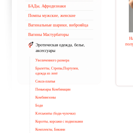
БАДы, Афродизиаки
Помпы мужские, женские
Вагинальные шарики, виброяйца
Вагины Мастурбаторы
Н
пол
Эротическая одежда, белье,
аксессуары
Увеличенного размера
Бралетты, Стрепы,Портупеи,
одежда из лент
Секси-платья
Пеньюары Комбинации
Комбинезоны
Боди
Кэтсьюиты (боди-чулочки)
Корсеты, корсажи с подвязками
Комплекты, Бикини