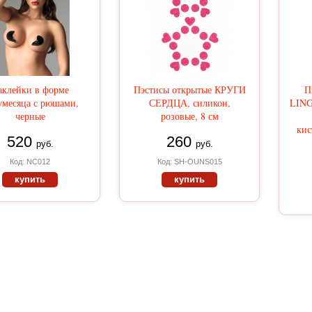
аклейки в форме
Пэстисы открытые КРУГИ
П
умесяца с рюшами,
СЕРДЦА, силикон,
LIN
черные
розовые, 8 см
кис
520
260
руб.
руб.
Код: NC012
Код: SH-OUNS015
купить
купить