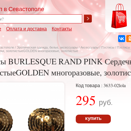
п в Севастополе
е
Оплата и доставка
Контакты
вастополе
/
Эротическая одежда, белье, аксессуары
/
Аксессуары
/
Пэстисы
/ Пэстис
етки, золотистыеGOLDEN многоразовые, золотистые
сы BURLESQUE RAND PINK Сердечки
истыеGOLDEN многоразовые, золоти
Код товара : 3633-02lola
295
руб.
купить