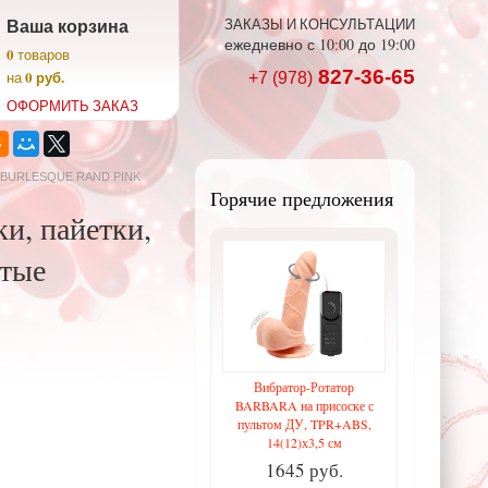
Ваша корзина
ЗАКАЗЫ И КОНСУЛЬТАЦИИ
ежедневно с 10:00 до 19:00
0
товаров
827-36-65
0 руб.
на
+7 (978)
ОФОРМИТЬ ЗАКАЗ
ы BURLESQUE RAND PINK
Горячие предложения
, пайетки,
стые
Вибратор-Ротатор
BARBARA на присоске с
пультом ДУ, TPR+ABS,
14(12)х3,5 см
1645 руб.