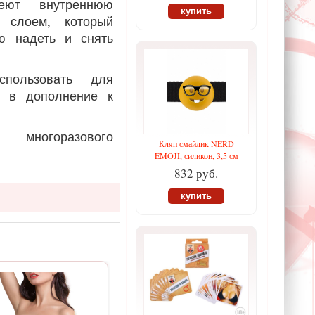
еют внутреннюю
купить
 слоем, который
ью надеть и снять
пользовать для
и в дополнение к
ногоразового
Кляп смайлик NERD
EMOJI, силикон, 3,5 см
832 руб.
купить