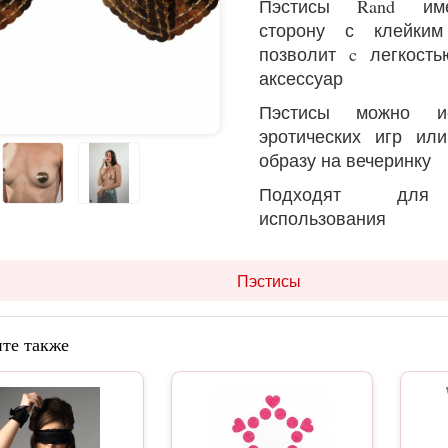
Пэстисы Rand им
сторону с клейким
позволит c легкост
аксессуар
Пэстисы можно ис
эротических игр ил
образу на вечеринку
Подходят для м
использования
Пэстисы
те также