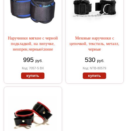
Наручники мягкие с черной
Меховые наручники с
подкладкой, на липучке,
цепочкой, текстиль, металл,
неопрен,черные/синие
черные
995
530
руб.
руб.
Код: 7057-5 BX
Код: NTB-80579
купить
купить